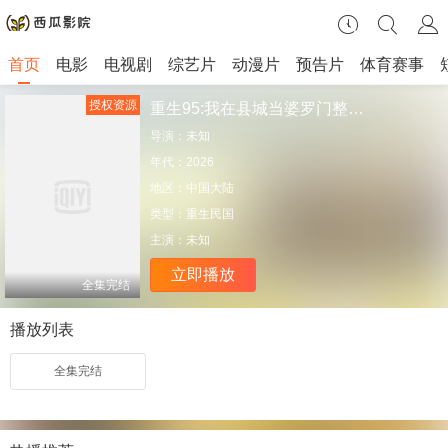
首页
电影
电视剧
综艺片
动漫片
预告片
体育赛事
授权资源
重生95:我在县城当婆罗门整烧烤
导演：
未知
年代：
2026
地区：
中国大陆
类型：
重生民国
主演：
未知
立即播放
全集完结
播放列表
全集完结