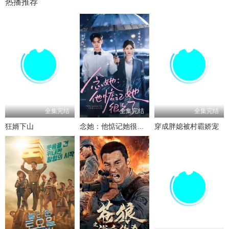
热播推荐
全集完结
全集完结
全集完结
狂婿下山
念她：他惦记她很久了
穿成胖媳被村霸娇宠