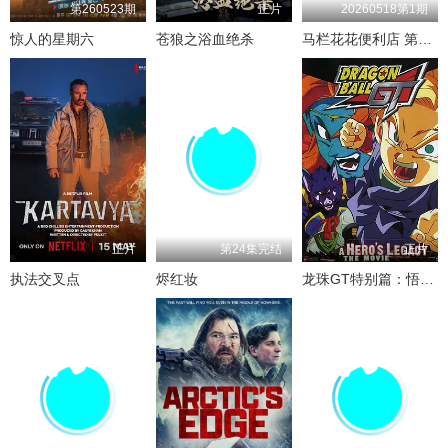
第260523期
正片
20260518第1期
惊人的星期六
苍狼之浴血绝杀
马栏花花便利店 第三季
正片
第24集完结
正片
执法交叉点
烬红妆
龙珠GT特别篇：悟空外传! 勇气的证明四星珠!(粤语版)