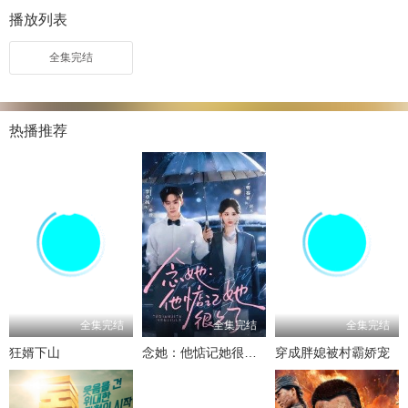
播放列表
全集完结
热播推荐
全集完结
全集完结
全集完结
狂婿下山
念她：他惦记她很久了
穿成胖媳被村霸娇宠