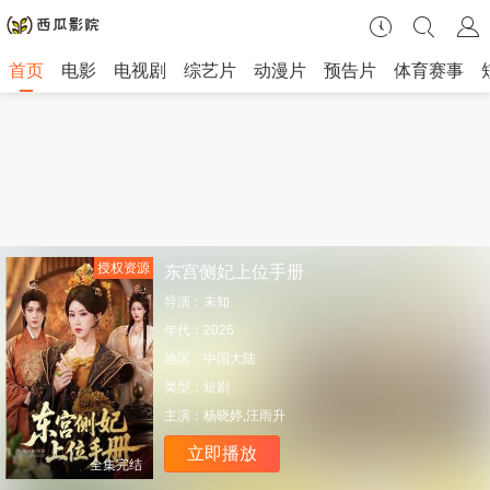
首页
电影
电视剧
综艺片
动漫片
预告片
体育赛事
授权资源
东宫侧妃上位手册
导演：
未知
年代：
2026
地区：
中国大陆
类型：
短剧
主演：
杨晓婷,汪雨升
立即播放
全集完结