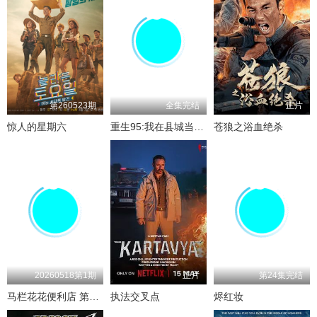
第260523期
全集完结
正片
惊人的星期六
重生95:我在县城当婆罗门整烧烤
苍狼之浴血绝杀
20260518第1期
正片
第24集完结
马栏花花便利店 第三季
执法交叉点
烬红妆