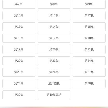
第7集
第8集
第9集
第10集
第11集
第12集
第13集
第14集
第15集
第16集
第17集
第18集
第19集
第20集
第21集
第22集
第23集
第24集
第25集
第26集
第27集
第28集
展开剧集
第38集
第39集
第40集完结