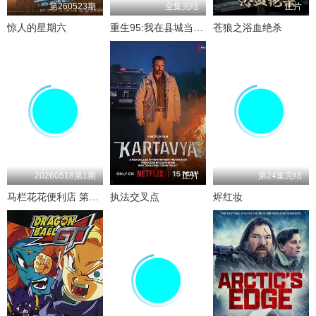
第260523期
全集完结
正片
惊人的星期六
重生95:我在县城当婆罗门整烧烤
苍狼之浴血绝杀
20260518第1期
正片
第24集完结
马栏花花便利店 第三季
执法交叉点
烬红妆