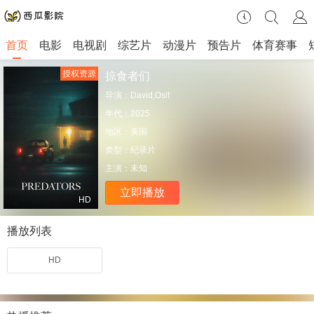
首页
电影
电视剧
综艺片
动漫片
预告片
体育赛事
授权资源
掠食者们
导演：
David,Osit
年代：
2025
地区：
美国
类型：
纪录片
主演：
未知
立即播放
HD
播放列表
HD