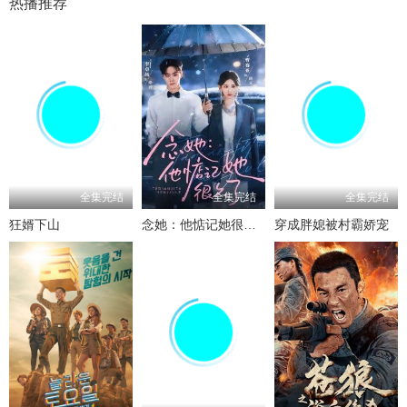
热播推荐
全集完结
全集完结
全集完结
狂婿下山
念她：他惦记她很久了
穿成胖媳被村霸娇宠